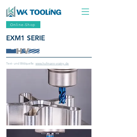
Online-Shop
EXM1 SERIE
Text- und Bildquelle:
www.hofmann-vratny.de