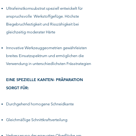
Ultrafeinstkornsubstrat speziell entwickelt für
anspruchsvolle Werkstoffgefüge. Höchste
Biegebruchfestigkeit und Risszähigkeit bei
gleichzeitig moderater Härte
Innovative Werkzeuggeometrien gewährleisten
breites Einsatzspektrum und ermöglichen die
Verwendung in unterschiedlichsten Frässtrategien
EINE SPEZIELLE KANTEN- PRÄPARATION
SORGT FÜR:
Durchgehend homogene Schneidkante
Gleichmäßige Schnittkraftverteilung
Verbesserung der erzeugten Oberfläche am